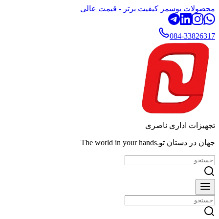
محصولات یوسمز کیفیت برتر - قیمت عالی
084-33826317
تجهیزات اداری ناصری
جهان در دستان تو.The world in your hands