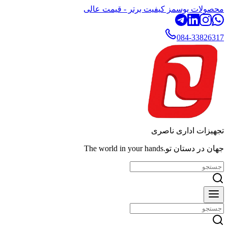
محصولات یوسمز کیفیت برتر - قیمت عالی
084-33826317
تجهیزات اداری ناصری
جهان در دستان تو.The world in your hands