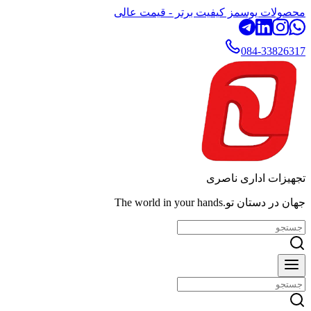
محصولات یوسمز کیفیت برتر - قیمت عالی
084-33826317
تجهیزات اداری ناصری
جهان در دستان تو.The world in your hands