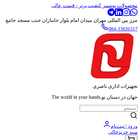
محصولات یوسمز کیفیت برتر - قیمت عالی
مرز بین المللی مهران میدان امام بلوار جانبازان جنب مسجد جامع
084-33826317
تجهیزات اداری ناصری
جهان در دستان تو.The world in your hands
ورود | ثبت‌نام
سبد خرید
خالی