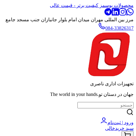
محصولات یوسمز کیفیت برتر - قیمت عالی
مرز بین المللی مهران میدان امام بلوار جانبازان جنب مسجد جامع
084-33826317
تجهیزات اداری ناصری
جهان در دستان تو.The world in your hands
ورود | ثبت‌نام
سبد خرید
خالی